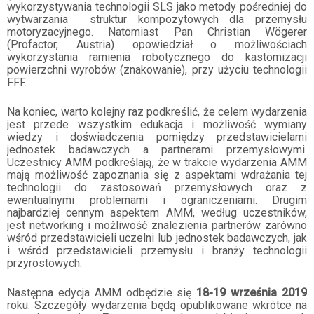
wykorzystywania technologii SLS jako metody pośredniej do
wytwarzania struktur kompozytowych dla przemysłu
motoryzacyjnego. Natomiast Pan Christian Wögerer
(Profactor, Austria) opowiedział o możliwościach
wykorzystania ramienia robotycznego do kastomizacji
powierzchni wyrobów (znakowanie), przy użyciu technologii
FFF.
Na koniec, warto kolejny raz podkreślić, że celem wydarzenia
jest przede wszystkim edukacja i możliwość wymiany
wiedzy i doświadczenia pomiędzy przedstawicielami
jednostek badawczych a partnerami przemysłowymi.
Uczestnicy AMM podkreślają, że w trakcie wydarzenia AMM
mają możliwość zapoznania się z aspektami wdrażania tej
technologii do zastosowań przemysłowych oraz z
ewentualnymi problemami i ograniczeniami. Drugim
najbardziej cennym aspektem AMM, według uczestników,
jest networking i możliwość znalezienia partnerów zarówno
wśród przedstawicieli uczelni lub jednostek badawczych, jak
i wśród przedstawicieli przemysłu i branży technologii
przyrostowych.
Następna edycja AMM odbędzie się
18-19 września 2019
roku. Szczegóły wydarzenia będą opublikowane wkrótce na