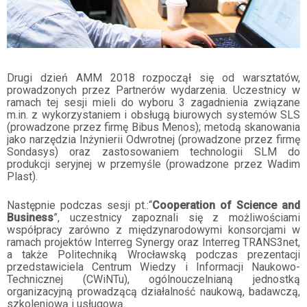
Drugi dzień AMM 2018 rozpoczął się od warsztatów,
prowadzonych przez Partnerów wydarzenia. Uczestnicy w
ramach tej sesji mieli do wyboru 3 zagadnienia związane
m.in. z wykorzystaniem i obsługą biurowych systemów SLS
(prowadzone przez firmę Bibus Menos); metodą skanowania
jako narzędzia Inżynierii Odwrotnej (prowadzone przez firmę
Sondasys) oraz zastosowaniem technologii SLM do
produkcji seryjnej w przemyśle (prowadzone przez Wadim
Plast).
Następnie podczas sesji pt.:“
Cooperation of Science and
Business
”, uczestnicy zapoznali się z możliwościami
współpracy zarówno z międzynarodowymi konsorcjami w
ramach projektów Interreg Synergy oraz Interreg TRANS3net,
a także Politechniką Wrocławską podczas prezentacji
przedstawiciela
Centrum Wiedzy i Informacji Naukowo-
Technicznej (
CWiNTu),
ogólnouczelnianą jednostką
organizacyjną prowadzącą działalność naukową, badawczą,
szkoleniową i usługową.