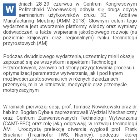
dniach 28-29 czerwca w Centrum Kongresowym
W
Politechniki Wrocławskiej odbyła się druga edycja
seminarium użytkowników druku 3D – Additive
Manufacturing Meeting (AMM 2018). Głównym celem tego
wydarzenia jest utworzenie platformy wiedzy oraz wymiany
doświadczeń, a także wspieranie jakościowego rozwoju (na
poziomie krajowym oraz regionalnym) rynku technologii
przyrostowych (AM).
Podczas dwudniowego wydarzenia, uczestnicy mieli okazję
zapoznać się ze wszystkimi aspektami Technologii
Przyrostowych, zarówno od strony przygotowania procesu i
optymalizacji parametrów wytwarzania, jak i pod kątem
możliwości zastosowania ich w różnych dziedzinach
przemysłu, m.in. w lotnictwie, medycynie oraz przemyśle
motoryzacyjnym.
W ramach pierwszej sesji, prof. Tomasz Nowakowski oraz dr
hab.inż. Bogdan Dybała zaprezentowali Wydział Mechaniczny
oraz Centrum Zaawansowanych Technologii Wytwarzania
(CAMT-FPC) oraz rolę jaką odgrywają w rozwoju technologii
AM. Uroczystą prelekcję otwarcia wygłosił prof. Frank
Brückner (Fraunhofer IWS, Niemcy), podczas której