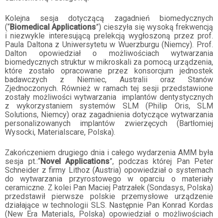
Kolejna sesja dotyczącą zagadnień biomedycznych
(“
Biomedical Applications
”) cieszyła się wysoką frekwencją
i niezwykle interesującą prelekcją wygłoszoną przez prof.
Paula Daltona z Uniwersytetu w Wuerzburgu (Niemcy). Prof.
Dalton opowiedział o możliwościach wytwarzania
biomedycznych struktur w mikroskali za pomocą urządzenia,
które zostało opracowane przez konsorcjum jednostek
badawczych z Niemiec, Australii oraz Stanów
Zjednoczonych. Również w ramach tej sesji przedstawione
zostały możliwości wytwarzania implantów dentystycznych
z wykorzystaniem systemów SLM (Philip Oris, SLM
Solutions, Niemcy) oraz zagadnienia dotyczące wytwarzania
personalizowanych implantów zwierzęcych (Bartłomiej
Wysocki, Materialscare, Polska).
Zakończeniem drugiego dnia i całego wydarzenia AMM była
sesja pt.:“
Novel Applications
”, podczas której Pan Peter
Schneider z firmy Lithoz (Austria) opowiedział o systemach
do wytwarzania przyrostowego w oparciu o materiały
ceramiczne. Z kolei Pan Maciej Patrzałek (Sondasys, Polska)
przedstawił pierwsze polskie przemysłowe urządzenie
działające w technologii SLS. Następnie Pan Konrad Kordas
(New Era Materials, Polska) opowiedział o możliwościach