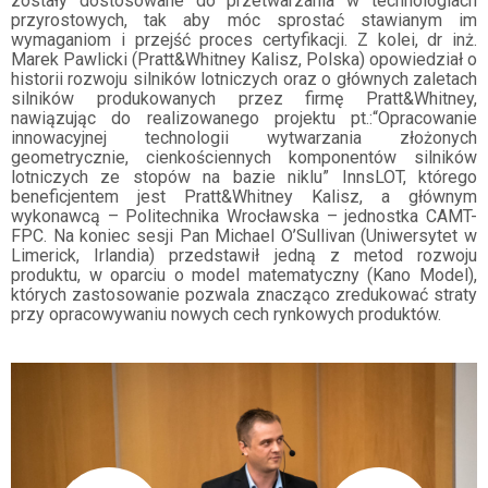
zostały dostosowane do przetwarzania w technologiach
przyrostowych, tak aby móc sprostać stawianym im
wymaganiom i przejść proces certyfikacji. Z kolei, dr inż.
Marek Pawlicki (Pratt&Whitney Kalisz, Polska) opowiedział o
historii rozwoju silników lotniczych oraz o głównych zaletach
silników produkowanych przez firmę Pratt&Whitney,
nawiązując do realizowanego projektu pt.:“Opracowanie
innowacyjnej technologii wytwarzania złożonych
geometrycznie, cienkościennych komponentów silników
lotniczych ze stopów na bazie niklu” InnsLOT, którego
beneficjentem jest Pratt&Whitney Kalisz, a głównym
wykonawcą – Politechnika Wrocławska – jednostka CAMT-
FPC. Na koniec sesji Pan Michael O’Sullivan (Uniwersytet w
Limerick, Irlandia) przedstawił jedną z metod rozwoju
produktu, w oparciu o model matematyczny (Kano Model),
których zastosowanie pozwala znacząco zredukować straty
przy opracowywaniu nowych cech rynkowych produktów.